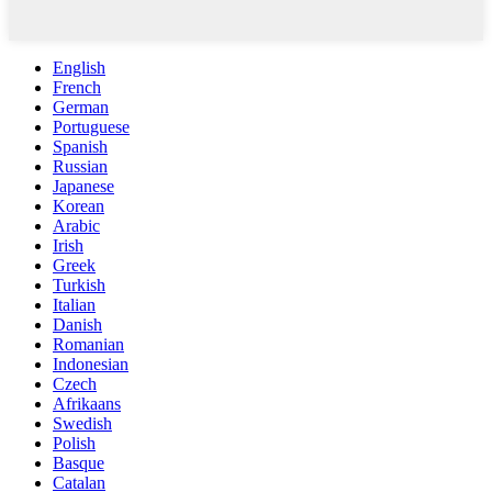
English
French
German
Portuguese
Spanish
Russian
Japanese
Korean
Arabic
Irish
Greek
Turkish
Italian
Danish
Romanian
Indonesian
Czech
Afrikaans
Swedish
Polish
Basque
Catalan