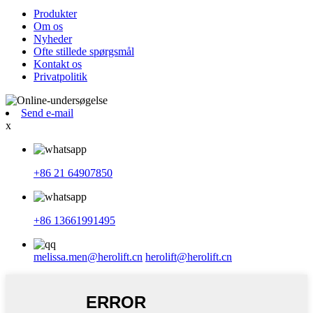
Produkter
Om os
Nyheder
Ofte stillede spørgsmål
Kontakt os
Privatpolitik
Send e-mail
x
+86 21 64907850
+86 13661991495
melissa.men@herolift.cn
herolift@herolift.cn