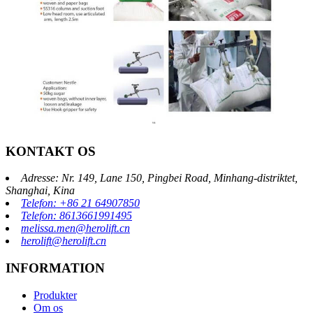
KONTAKT OS
Adresse: Nr. 149, Lane 150, Pingbei Road, Minhang-distriktet,
Shanghai, Kina
Telefon: +86 21 64907850
Telefon: 8613661991495
melissa.men@herolift.cn
herolift@herolift.cn
INFORMATION
Produkter
Om os