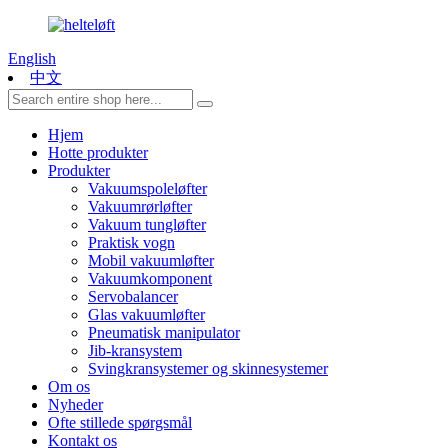
English
中文
Hjem
Hotte produkter
Produkter
Vakuumspoleløfter
Vakuumrørløfter
Vakuum tungløfter
Praktisk vogn
Mobil vakuumløfter
Vakuumkomponent
Servobalancer
Glas vakuumløfter
Pneumatisk manipulator
Jib-kransystem
Svingkransystemer og skinnesystemer
Om os
Nyheder
Ofte stillede spørgsmål
Kontakt os